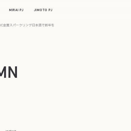
MIRAI PJ
JIMOTO PJ
とIWC金賞スパークリング日本酒で新年を
MN