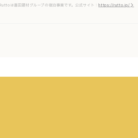
Ruttoは喜田建材グループの宿泊事業です。公式サイト：
https://rutto.jp/